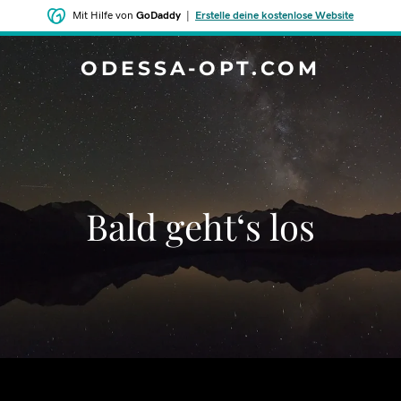
Mit Hilfe von
GoDaddy
|
Erstelle deine kostenlose Website
ODESSA-OPT.COM
Bald geht‘s los